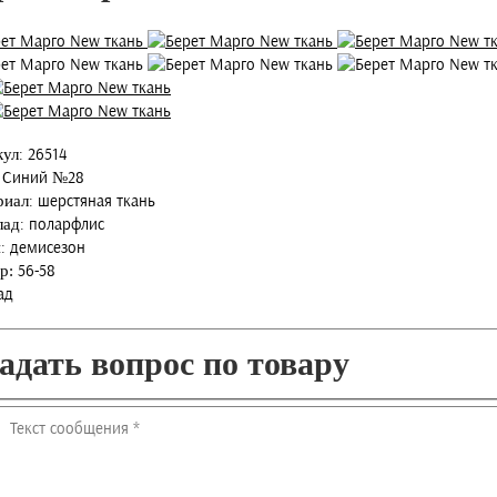
:
26514
кул
:
Синий №28
:
шерстяная ткань
риал
:
поларфлис
лад
:
демисезон
н
56-58
р:
ад
адать вопрос по товару