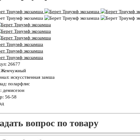
кул
:
26677
:
Жемчужный
риал
:
искусственная замша
лад
:
поларфлис
н
:
демисезон
р:
56-58
ад
адать вопрос по товару